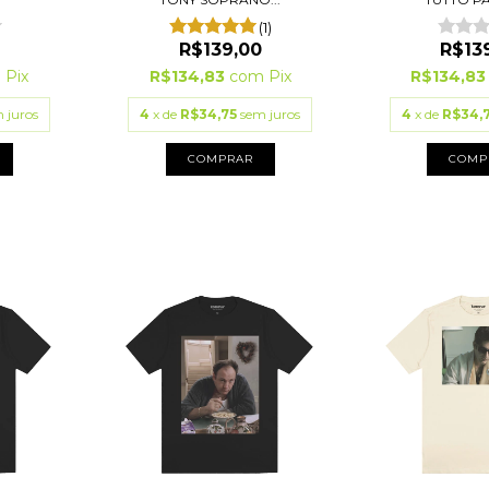
(1)
0
R$139,00
R$13
m
Pix
R$134,83
com
Pix
R$134,8
 juros
4
x de
R$34,75
sem juros
4
x de
R$34,
COMPRAR
COMP