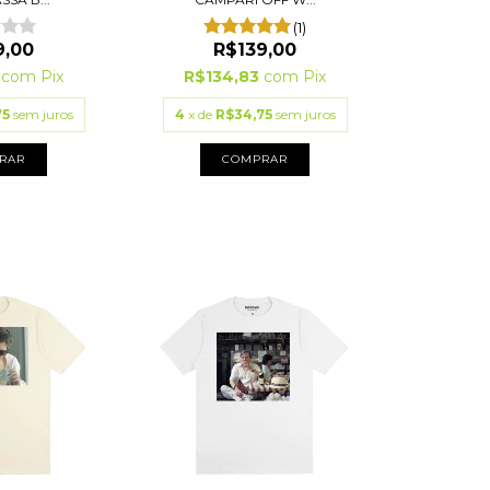
(1)
9,00
R$139,00
3
com
Pix
R$134,83
com
Pix
75
sem juros
4
x de
R$34,75
sem juros
RAR
COMPRAR