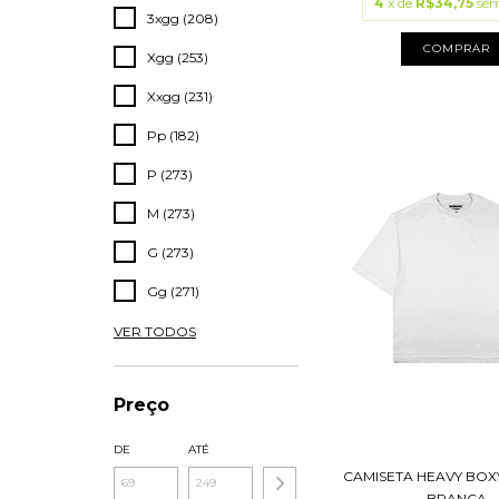
4
x de
R$34,75
sem
3xgg (208)
COMPRAR
Xgg (253)
Xxgg (231)
Pp (182)
P (273)
M (273)
G (273)
Gg (271)
VER TODOS
Preço
DE
ATÉ
CAMISETA HEAVY BO
BRANCA