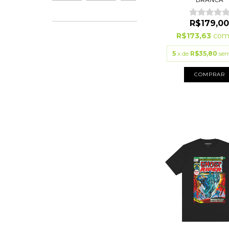
R$179,0
R$173,63
co
5
x de
R$35,80
sem
COMPRAR