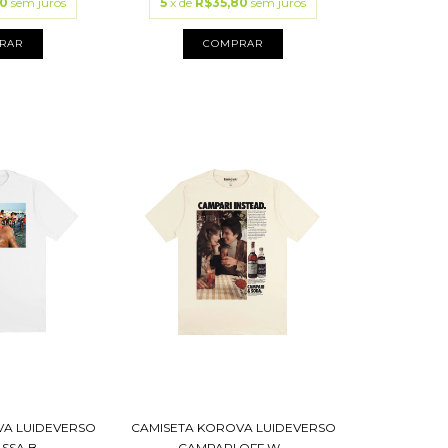
80
sem juros
5
x de
R$35,80
sem juros
RAR
COMPRAR
VA LUIDEVERSO
CAMISETA KOROVA LUIDEVERSO
SA B...
CAMPARI OFF W...