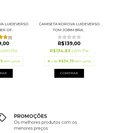
VA LUIDEVERSO
CAMISETA KOROVA LUIDEVERSO
ER OF...
TOM JOBIM BRA...
(1)
9,00
R$139,00
3
com
Pix
R$134,83
com
Pix
75
sem juros
4
x de
R$34,75
sem juros
RAR
COMPRAR
PROMOÇÕES
Os melhores produtos com os
menores preços