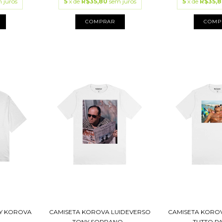
 juros
5
x de
R$35,80
sem juros
5
x de
R$35,
COMPRAR
COMP
XY KOROVA
CAMISETA KOROVA LUIDEVERSO
CAMISETA KORO
TONY SOPRANO...
TUTTO PAS