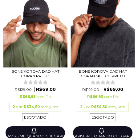
BONÉ KOROVA DAD HAT
BONÉ KOROVA DAD HAT
COPAN SKETCH PRETO
COPAN PRETO
R$69,00
R$69,00
R$129,00
R$129,00
R$66,93
com
Pix
R$66,93
com
Pix
2
x de
R$34,50
sem juros
2
x de
R$34,50
sem juros
ESGOTADO
ESGOTADO
AVISE-ME QUANDO CHEGAR!
AVISE-ME QUANDO CHEGAR!