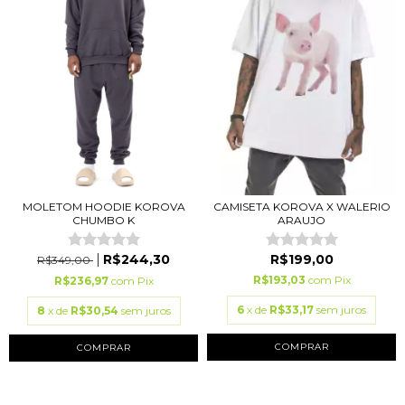
MOLETOM HOODIE KOROVA
CAMISETA KOROVA X WALERIO
CHUMBO K
ARAUJO
R$244,30
R$199,00
R$349,00
R$193,03
com
Pix
R$236,97
com
Pix
6
x de
R$33,17
sem juros
8
x de
R$30,54
sem juros
COMPRAR
COMPRAR