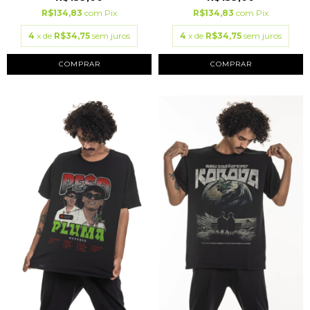
R$134,83
com
Pix
R$134,83
com
Pix
4
x de
R$34,75
sem juros
4
x de
R$34,75
sem juros
COMPRAR
COMPRAR