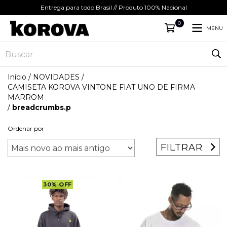
Entrega para todo Brasil // Produto 100% Nacional
0
MENU
Início
/
NOVIDADES
/
CAMISETA KOROVA VINTONE FIAT UNO DE FIRMA
MARROM
/
breadcrumbs.p
Ordenar por
FILTRAR
30
%
OFF