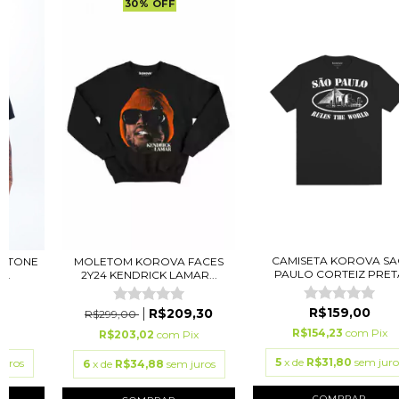
30
%
OFF
CAMISETA KOROVA S
INTONE
MOLETOM KOROVA FACES
PAULO CORTEIZ PRET
..
2Y24 KENDRICK LAMAR...
R$159,00
R$209,30
R$299,00
R$154,23
com
Pix
ix
R$203,02
com
Pix
5
x de
R$31,80
sem juro
juros
6
x de
R$34,88
sem juros
COMPRAR