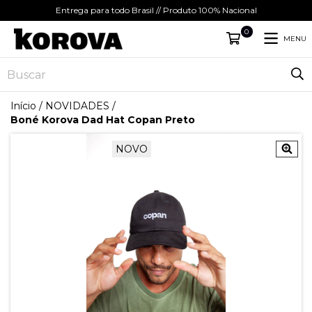
Entrega para todo Brasil // Produto 100% Nacional
0
MENU
Início
/
NOVIDADES
/
Boné Korova Dad Hat Copan Preto
NOVO