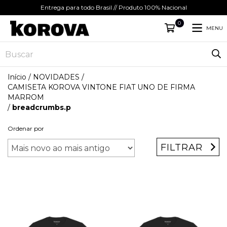
Entrega para todo Brasil // Produto 100% Nacional
0
MENU
Início
/
NOVIDADES
/
CAMISETA KOROVA VINTONE FIAT UNO DE FIRMA
MARROM
/
breadcrumbs.p
Ordenar por
FILTRAR