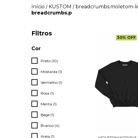
Início
KUSTOM
breadcrumbs.moletom-ko
/
/
breadcrumbs.p
Filtros
30
%
OFF
Cor
Preto (10)
Mostarda (1)
Vermelho (1)
Rosa (1)
Menta (1)
Bege (1)
Branco (4)
Areia (1)
MOLETOM KOROVA