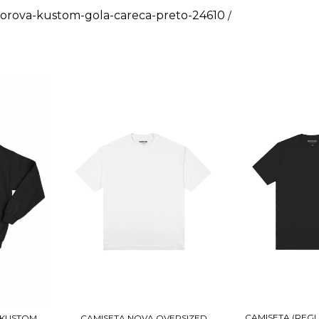
rova-kustom-gola-careca-preto-24610
/
CAMISETA (REG
 KUSTOM
CAMISETA NOVA OVERSIZED