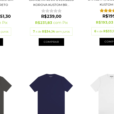
KUSTOM
RETO
KOROVA KUSTOM BR...
R$19
51,30
R$239,00
R$193,0
m
Pix
R$231,83
com
Pix
6
x de
R$33,1
 juros
7
x de
R$34,14
sem juros
COMP
COMPRAR