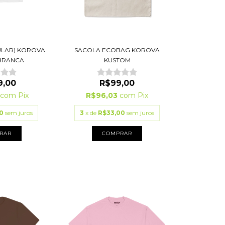
ULAR) KOROVA
SACOLA ECOBAG KOROVA
BRANCA
KUSTOM
9,00
R$99,00
3
com
Pix
R$96,03
com
Pix
0
sem juros
3
x de
R$33,00
sem juros
RAR
COMPRAR