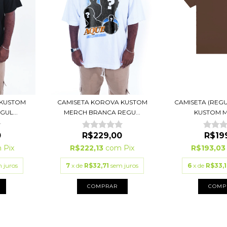
CAMISETA (REG
 KUSTOM
CAMISETA KOROVA KUSTOM
KUSTOM 
UL...
MERCH BRANCA REGU...
R$19
0
R$229,00
R$193,0
m
Pix
R$222,13
com
Pix
6
x de
R$33,1
 juros
7
x de
R$32,71
sem juros
COMP
COMPRAR