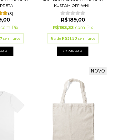
 PRETA
KUSTOM OFF-WHI...
(3)
9,00
R$189,00
3
com
Pix
R$183,33
com
Pix
7
sem juros
6
x de
R$31,50
sem juros
RAR
COMPRAR
NOVO