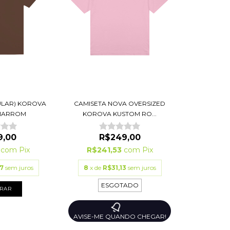
ULAR) KOROVA
CAMISETA NOVA OVERSIZED
MARROM
KOROVA KUSTOM RO...
9,00
R$249,00
3
com
Pix
R$241,53
com
Pix
7
sem juros
8
x de
R$31,13
sem juros
ESGOTADO
RAR
AVISE-ME QUANDO CHEGAR!