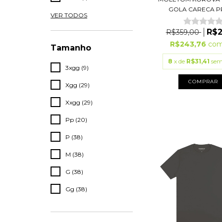
GOLA CARECA P
VER TODOS
R$2
R$359,00
R$243,76
co
Tamanho
8
x de
R$31,41
sem
3xgg (9)
COMPRAR
Xgg (29)
Xxgg (29)
Pp (20)
P (38)
M (38)
G (38)
Gg (38)