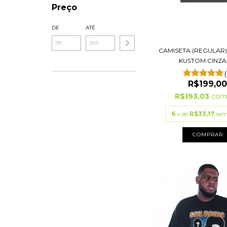
Preço
DE
ATÉ
CAMISETA (REGULAR
KUSTOM CINZA E
R$199,0
R$193,03
co
6
x de
R$33,17
sem
COMPRAR