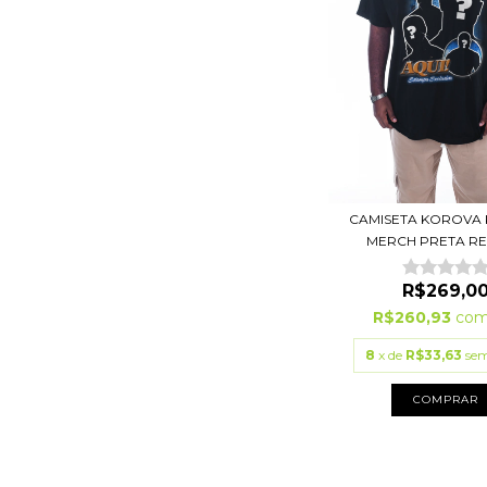
CAMISETA KOROVA
MERCH PRETA REG
R$269,0
R$260,93
co
8
x de
R$33,63
sem
COMPRAR