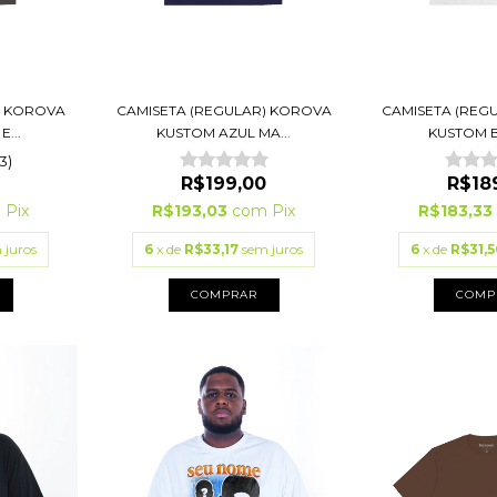
) KOROVA
CAMISETA (REGULAR) KOROVA
CAMISETA (REG
...
KUSTOM AZUL MA...
KUSTOM 
(3)
0
R$199,00
R$18
m
Pix
R$193,03
com
Pix
R$183,3
 juros
6
x de
R$33,17
sem juros
6
x de
R$31,5
COMPRAR
COMP