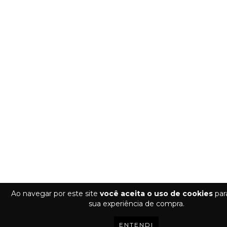
Ao navegar por este site
você aceita o uso de cookies
para
sua experiência de compra.
ENTENDI