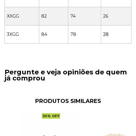
XXGG
82
74
26
3XGG
84
78
28
Pergunte e veja opiniões de quem
já comprou
PRODUTOS SIMILARES
30
%
OFF