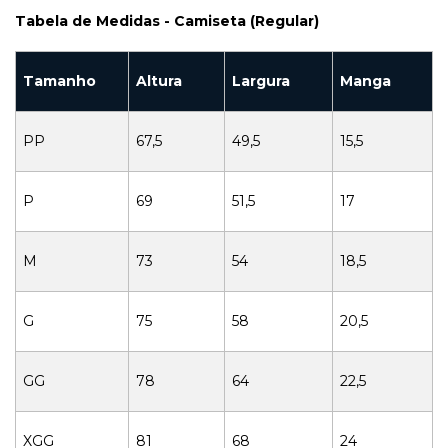
Tabela de Medidas - Camiseta (Regular)
Tamanho
Altura
Largura
Manga
PP
67,5
49,5
15,5
P
69
51,5
17
M
73
54
18,5
G
75
58
20,5
GG
78
64
22,5
XGG
81
68
24