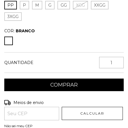
PP
P
M
G
GG
XGG
XXGG
3XGG
COR:
BRANCO
QUANTIDADE
Entregas para o CEP:
ALTERAR CEP
Meios de envio
CALCULAR
Não sei meu CEP