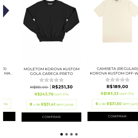
AR)
CAMISETA (REGULAR
MOLETOM KOROVA KUSTOM
 MA...
KOROVA KUSTOM OFF-WH
GOLA CARECA PRETO
R$189,00
R$251,30
R$359,00
ix
R$183,33
com
Pix
R$243,76
com
Pix
juros
6
x de
R$31,50
sem juro
8
x de
R$31,41
sem juros
COMPRAR
COMPRAR