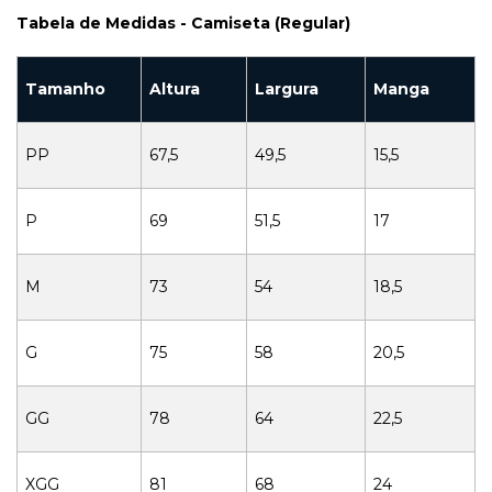
Tabela de Medidas - Camiseta (Regular)
Tamanho
Altura
Largura
Manga
PP
67,5
49,5
15,5
P
69
51,5
17
M
73
54
18,5
G
75
58
20,5
GG
78
64
22,5
XGG
81
68
24