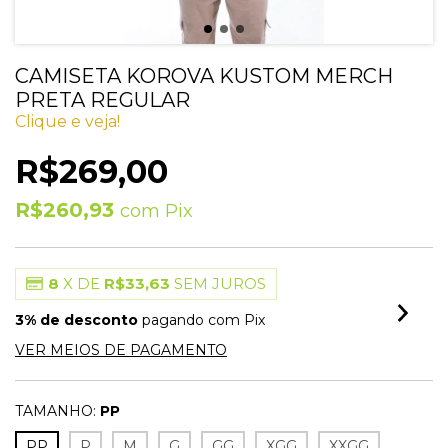
CAMISETA KOROVA KUSTOM MERCH
PRETA REGULAR
Clique e veja!
R$269,00
R$260,93
com
Pix
8
X DE
R$33,63
SEM JUROS
3% de desconto
pagando com Pix
VER MEIOS DE PAGAMENTO
TAMANHO:
PP
PP
P
M
G
GG
XGG
XXGG