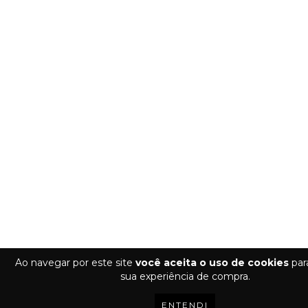
Ao navegar por este site
você aceita o uso de cookies
para
sua experiência de compra.
ENTENDI