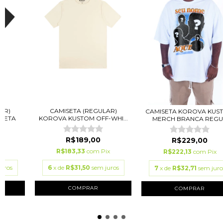
AR)
CAMISETA (REGULAR)
CAMISETA KOROVA KUS
RETA
KOROVA KUSTOM OFF-WHI...
MERCH BRANCA REGU.
)
R$189,00
R$229,00
ix
R$183,33
com
Pix
R$222,13
com
Pix
juros
6
x de
R$31,50
sem juros
7
x de
R$32,71
sem juro
COMPRAR
COMPRAR