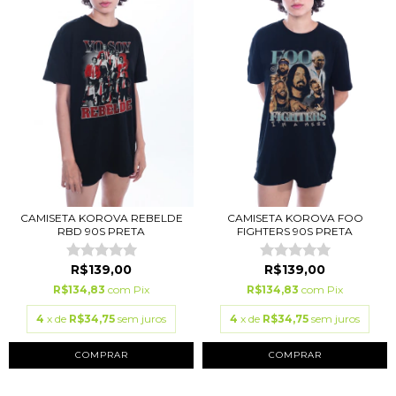
CAMISETA KOROVA REBELDE
CAMISETA KOROVA FOO
RBD 90S PRETA
FIGHTERS 90S PRETA
R$139,00
R$139,00
R$134,83
com
Pix
R$134,83
com
Pix
4
x de
R$34,75
sem juros
4
x de
R$34,75
sem juros
COMPRAR
COMPRAR