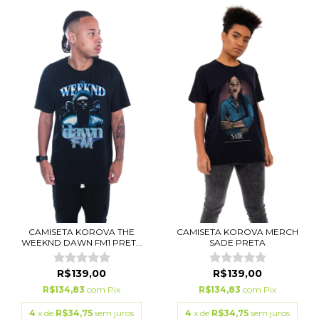
CAMISETA KOROVA THE
CAMISETA KOROVA MERCH
WEEKND DAWN FM1 PRET...
SADE PRETA
R$139,00
R$139,00
R$134,83
com
Pix
R$134,83
com
Pix
4
x de
R$34,75
sem juros
4
x de
R$34,75
sem juros