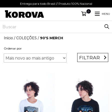
Entrega para todo Brasil // Produto 100% Nacional
0
MENU
Início
/
COLEÇÕES
/
90'S MERCH
Ordenar por
FILTRAR