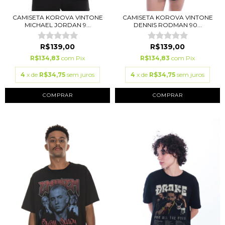
CAMISETA KOROVA VINTONE
CAMISETA KOROVA VINTONE
MICHAEL JORDAN 9...
DENNIS RODMAN 90...
R$139,00
R$139,00
R$134,83
com
Pix
R$134,83
com
Pix
4
x de
R$34,75
sem juros
4
x de
R$34,75
sem juros
COMPRAR
COMPRAR