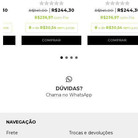
,30
R$244,30
R$244,3
R$349,00
R$349,00
ix
R$236,97
com
Pix
R$236,97
com
Pix
juros
8
x de
R$30,54
sem juros
8
x de
R$30,54
sem jur
COMPRAR
COMPRAR
DÚVIDAS?
Chama no WhatsApp
NAVEGAÇÃO
Frete
Trocas e devoluções