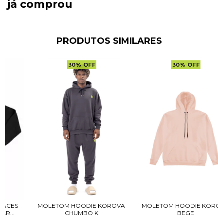
já comprou
PRODUTOS SIMILARES
30
%
OFF
30
%
OFF
FACES
MOLETOM HOODIE KOROVA
MOLETOM HOODIE KOR
AR...
CHUMBO K
BEGE