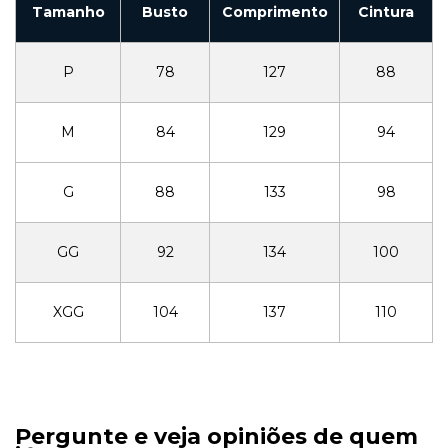
Tamanho
Busto
Comprimento
Cintura
P
78
127
88
M
84
129
94
G
88
133
98
GG
92
134
100
XGG
104
137
110
Pergunte e veja opiniões de quem