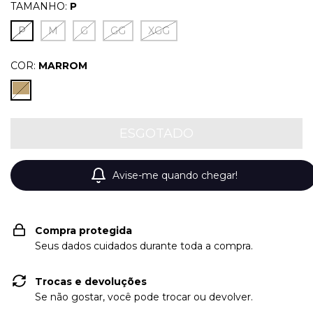
TAMANHO:
P
P
M
G
GG
XGG
COR:
MARROM
Avise-me quando chegar!
Compra protegida
Seus dados cuidados durante toda a compra.
Trocas e devoluções
Se não gostar, você pode trocar ou devolver.