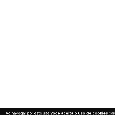
Ao navegar por este site
você aceita o uso de cookies
para