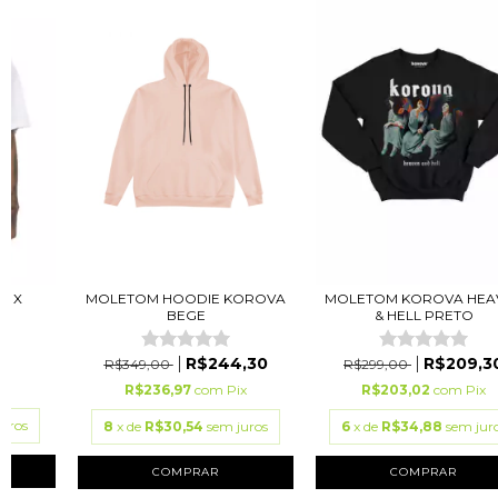
A X
MOLETOM HOODIE KOROVA
MOLETOM KOROVA HEA
JO
BEGE
& HELL PRETO
R$244,30
R$209,3
R$349,00
R$299,00
ix
R$236,97
com
Pix
R$203,02
com
Pix
juros
8
x de
R$30,54
sem juros
6
x de
R$34,88
sem jur
COMPRAR
COMPRAR