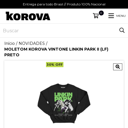
Entrega para todo Brasil // Produto 100% Nacional
0
MENU
Início
/
NOVIDADES
/
MOLETOM KOROVA VINTONE LINKIN PARK II (LF)
PRETO
30
%
OFF