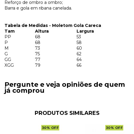
Reforço de ombro a ombro;
Barra e gola em ribana canelada.
Tabela de Medidas - Moletom Gola Careca
Tam
Altura
Largura
PP
68
53
P
68
58
M
73
60
G
75
62
GG
77
64
XGG
79
66
Pergunte e veja opiniões de quem
já comprou
PRODUTOS SIMILARES
30
%
OFF
30
%
OFF