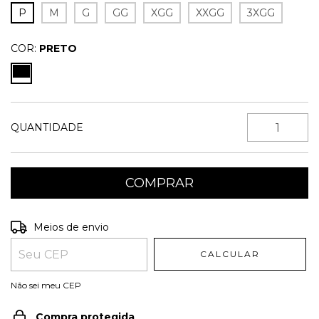
P
M
G
GG
XGG
XXGG
3XGG
COR:
PRETO
QUANTIDADE
Entregas para o CEP:
ALTERAR CEP
Meios de envio
CALCULAR
Não sei meu CEP
Compra protegida