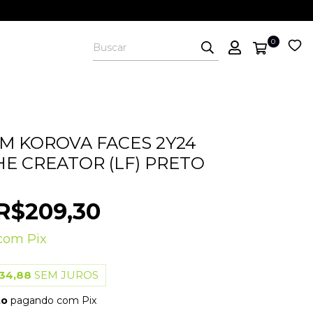
0
 KOROVA FACES 2Y24
HE CREATOR (LF) PRETO
R$209,30
com
Pix
34,88
SEM JUROS
to
pagando com Pix