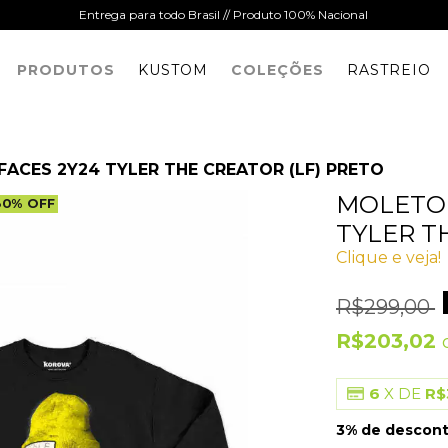
Entrega para todo Brasil // Produto 100% Nacional
PRODUTOS
KUSTOM
COLEÇÕES
RASTREIO
ACES 2Y24 TYLER THE CREATOR (LF) PRETO
MOLETOM
30
%
OFF
TYLER T
Clique e veja!
R$299,00
R$203,02
6
X DE
R$
3% de descon