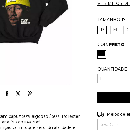
VER MEIOS D
TAMANHO:
P
P
M
G
COR:
PRETO
QUANTIDADE
Entregas para o
Meios de e
 sem capuz 50% algodão / 50% Poliéster
r a frio do inverno!
inição com toque zero, durabilidade e