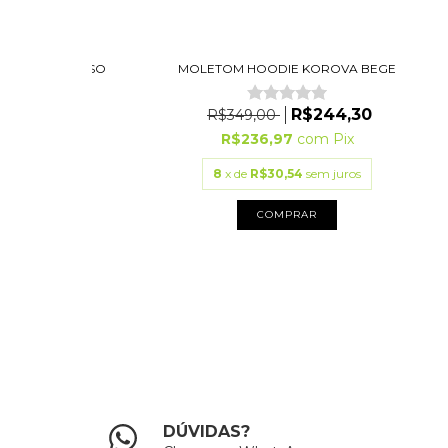
A VINTONE PESO
MOLETOM HOODIE KOROVA BEGE
 (LF)
R$244,30
R$349,00
9,00
R$236,97
com
Pix
3
com
Pix
8
x de
R$30,54
sem juros
75
sem juros
COMPRAR
PRAR
DÚVIDAS?