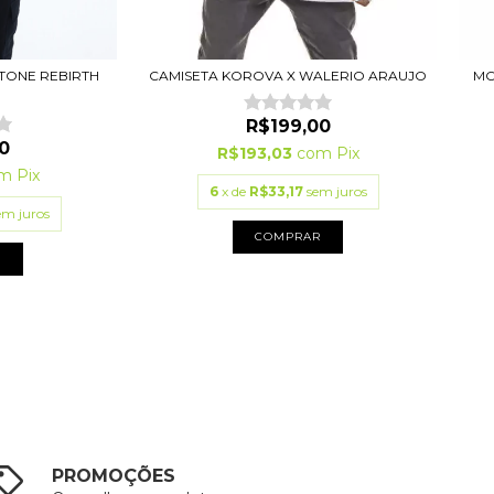
TONE REBIRTH
CAMISETA KOROVA X WALERIO ARAUJO
MO
.
R$199,00
0
R$193,03
com
Pix
om
Pix
6
x de
R$33,17
sem juros
em juros
COMPRAR
R
PROMOÇÕES