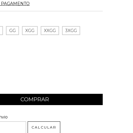
E PAGAMENTO
GG
XGG
XXGG
3XGG
 CEP:
ALTERAR CEP
nvio
CALCULAR