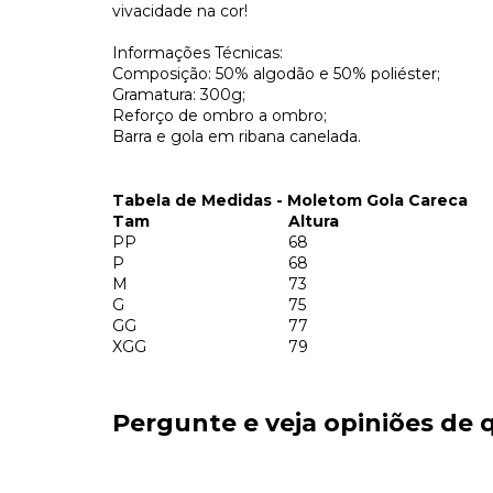
vivacidade na cor!
Informações Técnicas:
Composição: 50% algodão e 50% poliéster;
Gramatura: 300g;
Reforço de ombro a ombro;
Barra e gola em ribana canelada.
Tabela de Medidas - Moletom Gola Careca
Tam
Altura
PP
68
P
68
M
73
G
75
GG
77
XGG
79
Pergunte e veja opiniões de