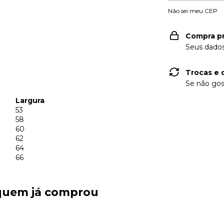
Não sei meu CEP
Compra p
Seus dados
Trocas e 
Se não gos
Largura
53
58
60
62
64
66
 quem já comprou