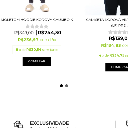
MOLETOM HOODIE KOROVA CHUMBO K
CAMISETA KOROVA VIN
(LF) PRE..
R$244,30
R$349,00
R$139,0
R$236,97
com
Pix
R$134,83
c
8
x de
R$30,54
sem juros
4
x de
R$34,75
s
COMPRAR
COMPRA
EXCLUSIVIDADE