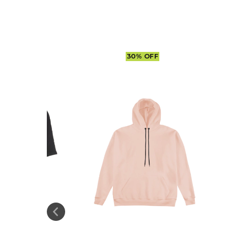
30
%
OFF