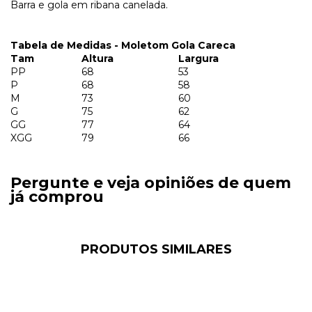
Barra e gola em ribana canelada.
Tabela de Medidas - Moletom Gola Careca
Tam
Altura
Largura
PP
68
53
P
68
58
M
73
60
G
75
62
GG
77
64
XGG
79
66
Pergunte e veja opiniões de quem
já comprou
PRODUTOS SIMILARES