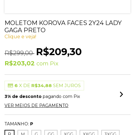
MOLETOM KOROVA FACES 2Y24 LADY
GAGA PRETO
Clique e veja!
R$209,30
R$299,00
R$203,02
com
Pix
6
X DE
R$34,88
SEM JUROS
3% de desconto
pagando com Pix
VER MEIOS DE PAGAMENTO
TAMANHO:
P
P
M
G
GG
XGG
XXGG
3XGG