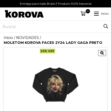
Entrega para todo Brasil // Produto 100% Nacional
0
MENU
Início
/
NOVIDADES
/
MOLETOM KOROVA FACES 2Y24 LADY GAGA PRETO
30
%
OFF