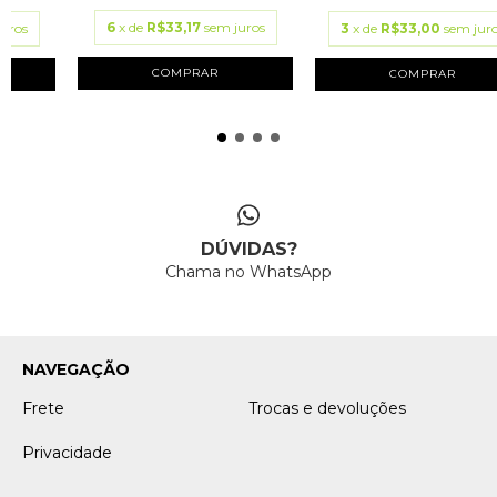
6
x de
R$33,17
sem juros
juros
3
x de
R$33,00
sem jur
COMPRAR
COMPRAR
DÚVIDAS?
Chama no WhatsApp
NAVEGAÇÃO
Frete
Trocas e devoluções
Privacidade