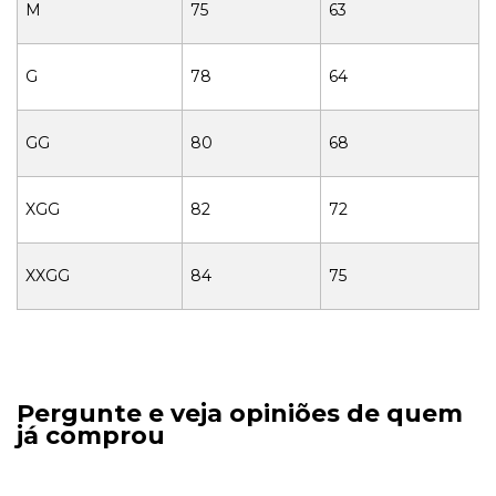
M
75
63
G
78
64
GG
80
68
XGG
82
72
XXGG
84
75
Pergunte e veja opiniões de quem
já comprou