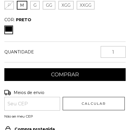
P
M
G
GG
XGG
XXGG
COR:
PRETO
QUANTIDADE
Entregas para o CEP:
ALTERAR CEP
Meios de envio
CALCULAR
Não sei meu CEP
Compra protegida