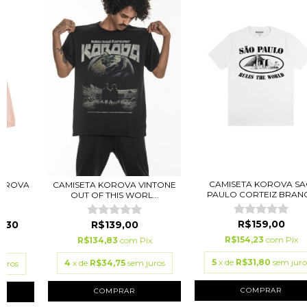
CAMISETA KOROVA S
KOROVA
CAMISETA KOROVA VINTONE
PAULO CORTEIZ BRAN
OUT OF THIS WORL...
R$159,00
,30
R$139,00
R$154,23
com
Pix
R$134,83
com
Pix
ix
5
x de
R$31,80
sem juro
4
x de
R$34,75
sem juros
juros
COMPRAR
COMPRAR