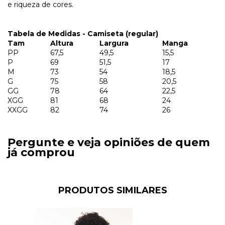
e riqueza de cores.
Tabela de Medidas - Camiseta (regular)
Tam
Altura
Largura
Manga
PP
67,5
49,5
15,5
P
69
51,5
17
M
73
54
18,5
G
75
58
20,5
GG
78
64
22,5
XGG
81
68
24
XXGG
82
74
26
Pergunte e veja opiniões de quem
já comprou
PRODUTOS SIMILARES