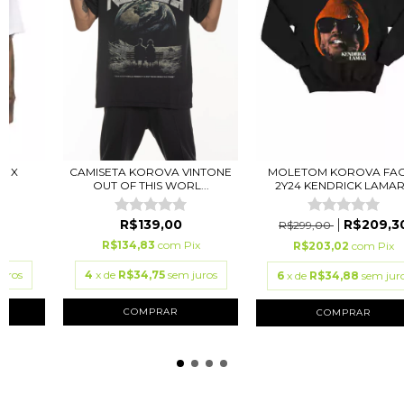
A X
CAMISETA KOROVA VINTONE
MOLETOM KOROVA FA
JO
OUT OF THIS WORL...
2Y24 KENDRICK LAMAR.
R$139,00
R$209,3
R$299,00
ix
R$134,83
com
Pix
R$203,02
com
Pix
juros
4
x de
R$34,75
sem juros
6
x de
R$34,88
sem jur
COMPRAR
COMPRAR