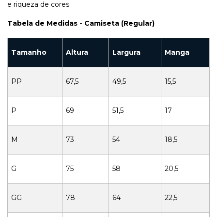
e riqueza de cores.
Tabela de Medidas - Camiseta (Regular)
Tamanho
Altura
Largura
Manga
PP
67,5
49,5
15,5
P
69
51,5
17
M
73
54
18,5
G
75
58
20,5
GG
78
64
22,5