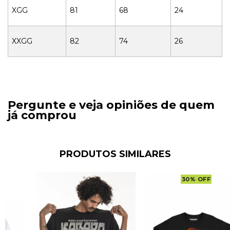
XGG
81
68
24
XXGG
82
74
26
Pergunte e veja opiniões de quem
já comprou
PRODUTOS SIMILARES
30
%
OFF