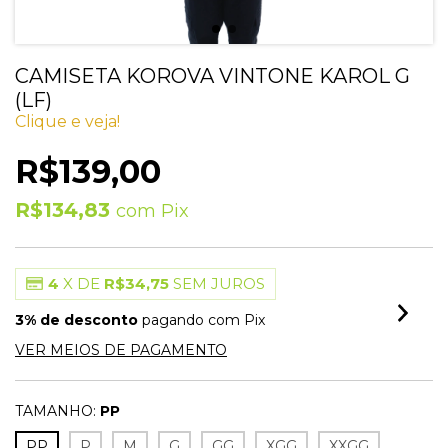
CAMISETA KOROVA VINTONE KAROL G
(LF)
Clique e veja!
R$139,00
R$134,83
com
Pix
4
X DE
R$34,75
SEM JUROS
3% de desconto
pagando com Pix
VER MEIOS DE PAGAMENTO
TAMANHO:
PP
PP
P
M
G
GG
XGG
XXGG