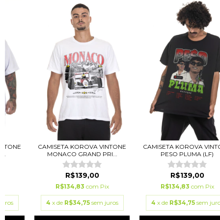
INTONE
CAMISETA KOROVA VINTONE
CAMISETA KOROVA VINT
..
MONACO GRAND PRI...
PESO PLUMA (LF)
R$139,00
R$139,00
ix
R$134,83
com
Pix
R$134,83
com
Pix
juros
4
x de
R$34,75
sem juros
4
x de
R$34,75
sem jur