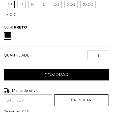
PP
P
M
G
GG
XGG
XXGG
3XGG
COR:
PRETO
QUANTIDADE
Entregas para o CEP:
ALTERAR CEP
Meios de envio
CALCULAR
Não sei meu CEP