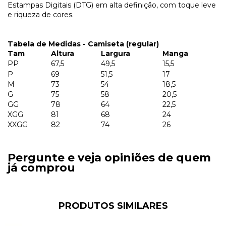
Estampas Digitais (DTG) em alta definição, com toque leve
e riqueza de cores.
Tabela de Medidas - Camiseta (regular)
Tam
Altura
Largura
Manga
PP
67,5
49,5
15,5
P
69
51,5
17
M
73
54
18,5
G
75
58
20,5
GG
78
64
22,5
XGG
81
68
24
XXGG
82
74
26
Pergunte e veja opiniões de quem
já comprou
PRODUTOS SIMILARES