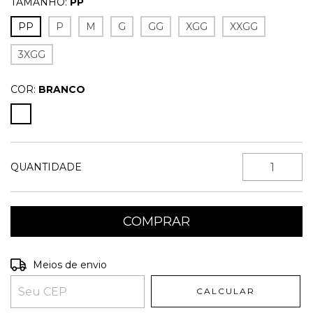
TAMANHO:
PP
PP
P
M
G
GG
XGG
XXGG
3XGG
COR:
BRANCO
QUANTIDADE
Entregas para o CEP:
ALTERAR CEP
Meios de envio
CALCULAR