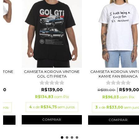
INTONE
CAMISETA KOROVA VINTONE
CAMISETA KOROVA VINT
A
GOL GTI PRETA
KANYE FAN BRANCA
,00
R$139,00
R$99,00
R$139,00
R$134,83
com
Pix
x
R$96,03
com
Pix
4
x de
R$34,75
sem juros
juros
3
x de
R$33,00
sem jur
COMPRAR
COMPRAR