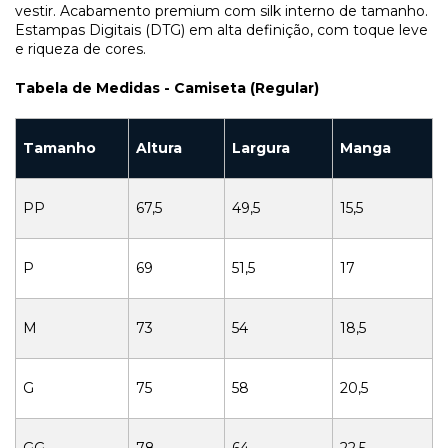
vestir. Acabamento premium com silk interno de tamanho.
Estampas Digitais (DTG) em alta definição, com toque leve
e riqueza de cores.
Tabela de Medidas - Camiseta (Regular)
Tamanho
Altura
Largura
Manga
PP
67,5
49,5
15,5
P
69
51,5
17
M
73
54
18,5
G
75
58
20,5
GG
78
64
22,5