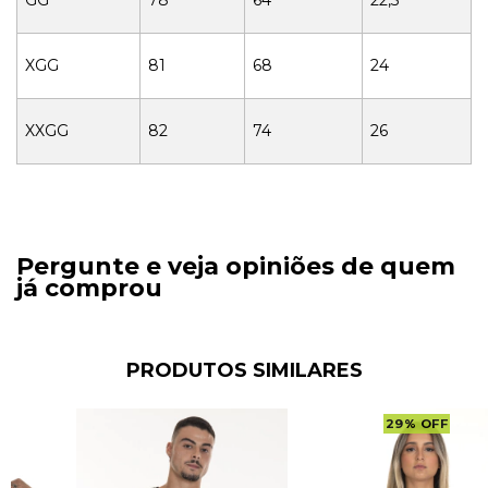
XGG
81
68
24
XXGG
82
74
26
Pergunte e veja opiniões de quem
já comprou
PRODUTOS SIMILARES
29
%
OFF