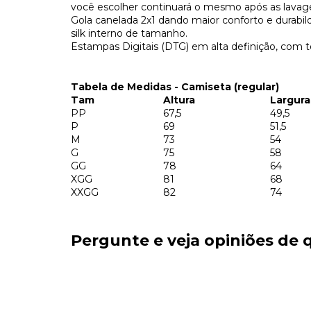
você escolher continuará o mesmo após as lavag
Gola canelada 2x1 dando maior conforto e durab
silk interno de tamanho.
Estampas Digitais (DTG) em alta definição, com t
Tabela de Medidas - Camiseta (regular)
Tam
Altura
Largura
PP
67,5
49,5
P
69
51,5
M
73
54
G
75
58
GG
78
64
XGG
81
68
XXGG
82
74
Pergunte e veja opiniões de