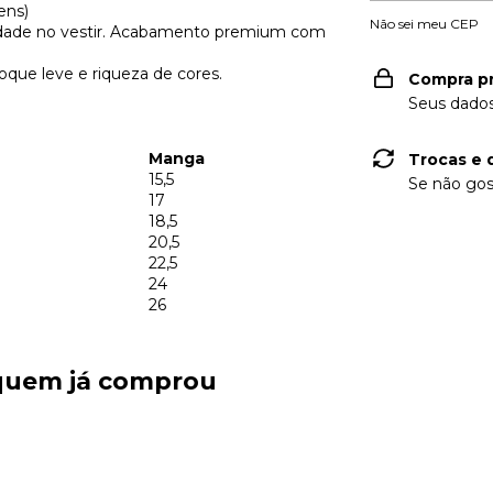
ens)
Não sei meu CEP
ildade no vestir. Acabamento premium com
oque leve e riqueza de cores.
Compra p
Seus dados
Manga
Trocas e 
15,5
Se não gos
17
18,5
20,5
22,5
24
26
 quem já comprou