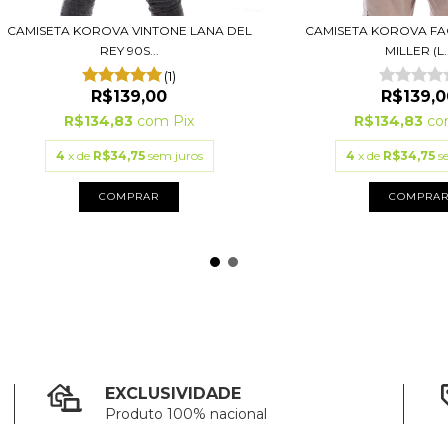
CAMISETA KOROVA VINTONE LANA DEL
CAMISETA KOROVA FA
REY 90S...
MILLER (L..
(1)
R$139,00
R$139,0
R$134,83
com
Pix
R$134,83
c
4
x de
R$34,75
sem juros
4
x de
R$34,75
s
COMPRAR
COMPRA
EXCLUSIVIDADE
Produto 100% nacional