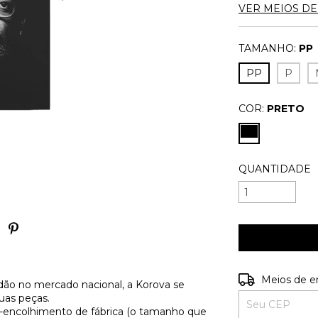
VER MEIOS D
TAMANHO:
PP
PP
P
COR:
PRETO
QUANTIDADE
Entregas para o
Meios de e
ão no mercado nacional, a Korova se
uas peças.
é-encolhimento de fábrica (o tamanho que