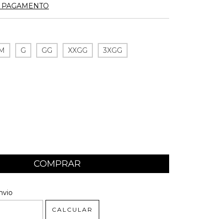
E PAGAMENTO
M
G
GG
XXGG
3XGG
 CEP:
ALTERAR CEP
nvio
CALCULAR