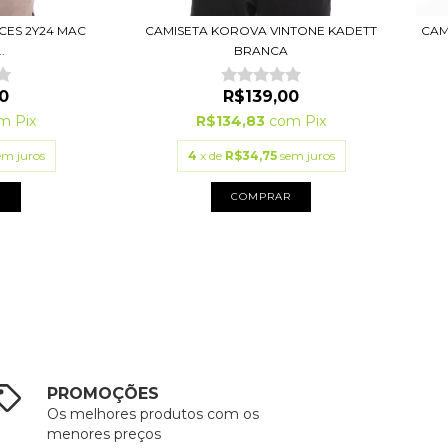
CES 2Y24 MAC
CAMISETA KOROVA VINTONE KADETT
CAM
.
BRANCA
0
R$139,00
om
Pix
R$134,83
com
Pix
em juros
4
x de
R$34,75
sem juros
R
COMPRAR
PROMOÇÕES
Os melhores produtos com os
menores preços