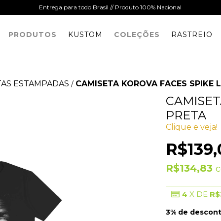
Entrega para todo Brasil // Produto 100% Nacional
PRODUTOS
KUSTOM
COLEÇÕES
RASTREIO
TAS ESTAMPADAS
CAMISETA KOROVA FACES SPIKE L
/
CAMISET
PRETA
Clique e veja!
R$139,
R$134,83
4
X DE
R$
3% de descon