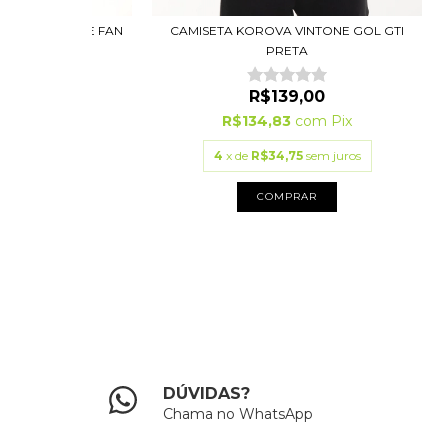
VINTONE KANYE FAN
CAMISETA KOROVA VINTONE GOL GTI
NCA
PRETA
R$99,00
R$139,00
3
com
Pix
R$134,83
com
Pix
00
sem juros
4
x de
R$34,75
sem juros
PRAR
COMPRAR
DÚVIDAS?
Chama no WhatsApp