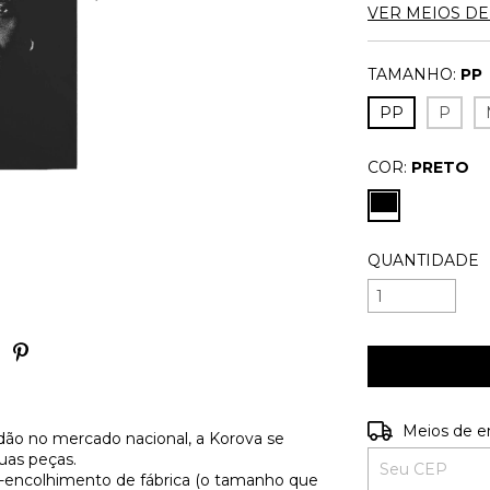
VER MEIOS D
TAMANHO:
PP
PP
P
COR:
PRETO
QUANTIDADE
Entregas para o
Meios de e
ão no mercado nacional, a Korova se
uas peças.
é-encolhimento de fábrica (o tamanho que