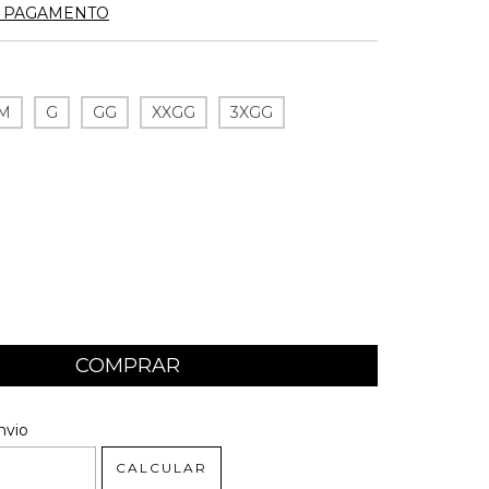
E PAGAMENTO
M
G
GG
XXGG
3XGG
 CEP:
ALTERAR CEP
nvio
CALCULAR