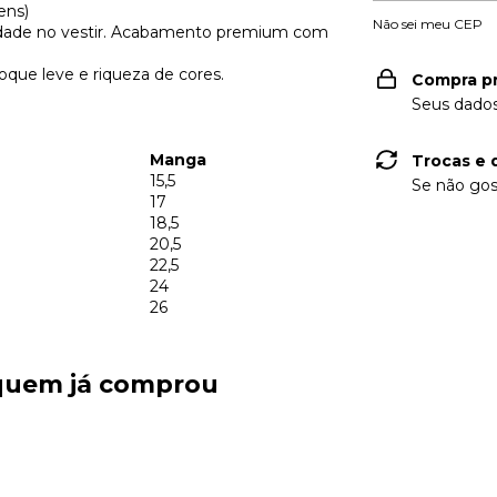
ens)
Não sei meu CEP
ildade no vestir. Acabamento premium com
oque leve e riqueza de cores.
Compra p
Seus dados
Manga
Trocas e 
15,5
Se não gos
17
18,5
20,5
22,5
24
26
 quem já comprou