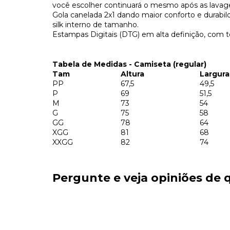
você escolher continuará o mesmo após as lavag
Gola canelada 2x1 dando maior conforto e durab
silk interno de tamanho.
Estampas Digitais (DTG) em alta definição, com t
Tabela de Medidas - Camiseta (regular)
Tam
Altura
Largura
PP
67,5
49,5
P
69
51,5
M
73
54
G
75
58
GG
78
64
XGG
81
68
XXGG
82
74
Pergunte e veja opiniões de