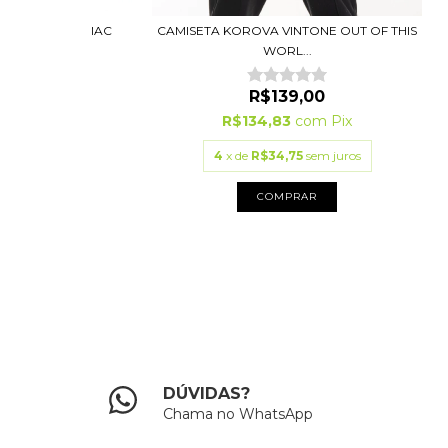
 FACES 2Y24 MAC
CAMISETA KOROVA VINTONE OUT OF THIS
 (L...
WORL...
9,00
R$139,00
3
com
Pix
R$134,83
com
Pix
75
sem juros
4
x de
R$34,75
sem juros
PRAR
COMPRAR
DÚVIDAS?
Chama no WhatsApp