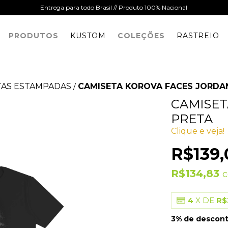
Entrega para todo Brasil // Produto 100% Nacional
PRODUTOS
KUSTOM
COLEÇÕES
RASTREIO
TAS ESTAMPADAS
CAMISETA KOROVA FACES JORDA
/
CAMISET
PRETA
Clique e veja!
R$139,
R$134,83
4
X DE
R$
3% de descon