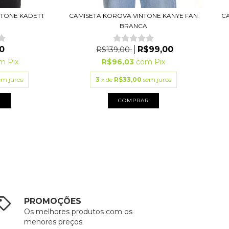
NTONE KADETT
CAMISETA KOROVA VINTONE KANYE FAN
CA
BRANCA
0
R$99,00
R$139,00
om
Pix
R$96,03
com
Pix
em juros
3
x de
R$33,00
sem juros
R
COMPRAR
PROMOÇÕES
Os melhores produtos com os
menores preços