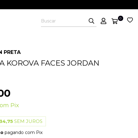
0
N PRETA
A KOROVA FACES JORDAN
00
com
Pix
34,75
SEM JUROS
to
pagando com Pix