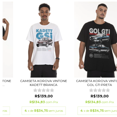
INTONE
CAMISETA KOROVA VINTONE
CAMISETA KOROVA VINT
...
KADETT BRANCA
GOL GTI PRETA
R$139,00
R$139,00
ix
R$134,83
com
Pix
R$134,83
com
Pix
juros
4
x de
R$34,75
sem juros
4
x de
R$34,75
sem jur