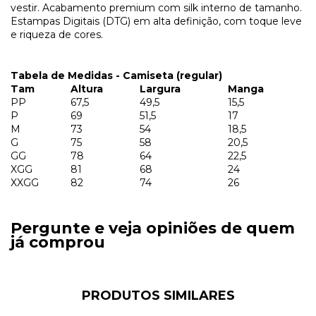
vestir. Acabamento premium com silk interno de tamanho.
Estampas Digitais (DTG) em alta definição, com toque leve
e riqueza de cores.
Tabela de Medidas - Camiseta (regular)
Tam
Altura
Largura
Manga
PP
67,5
49,5
15,5
P
69
51,5
17
M
73
54
18,5
G
75
58
20,5
GG
78
64
22,5
XGG
81
68
24
XXGG
82
74
26
Pergunte e veja opiniões de quem
já comprou
PRODUTOS SIMILARES