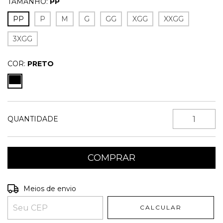
TAMANHO:
PP
PP
P
M
G
GG
XGG
XXGG
3XGG
COR:
PRETO
QUANTIDADE
Entregas para o CEP:
ALTERAR CEP
Meios de envio
CALCULAR