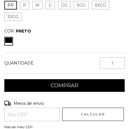
PP
P
M
G
GG
XGG
XXGG
3XGG
COR:
PRETO
QUANTIDADE
Entregas para o CEP:
ALTERAR CEP
Meios de envio
CALCULAR
Não sei meu CEP