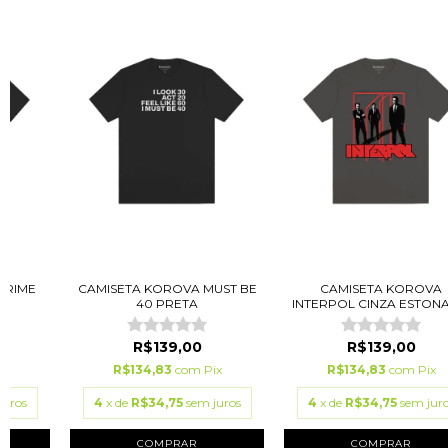
CRIME
CAMISETA KOROVA MUST BE
CAMISETA KOROVA
40 PRETA
INTERPOL CINZA ESTON
R$139,00
R$139,00
ix
R$134,83
com
Pix
R$134,83
com
Pix
juros
4
x de
R$34,75
sem juros
4
x de
R$34,75
sem jur
COMPRAR
COMPRAR