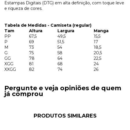
Estampas Digitais (DTG) em alta definição, com toque leve
e riqueza de cores.
Tabela de Medidas - Camiseta (regular)
Tam
Altura
Largura
Manga
PP
67,5
49,5
15,5
P
69
51,5
17
M
73
54
18,5
G
75
58
20,5
GG
78
64
22,5
XGG
81
68
24
XXGG
82
74
26
Pergunte e veja opiniões de quem
já comprou
PRODUTOS SIMILARES