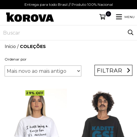
Entrega para todo Brasil // Produto 100% Nacional
0
MENU
Início
/
COLEÇÕES
Ordenar por
FILTRAR
29
%
OFF