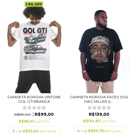
29
%
OFF
CAMISETA KOROVA VINTONE
CAMISETA KOROVA FACES 2Y24
GOL GTI BRANCA
MAC MILLER (L...
R$99,00
R$139,00
R$139,00
R$134,83
com
Pix
R$96,03
com
Pix
4
x de
R$34,75
sem juros
3
x de
R$33,00
sem juros