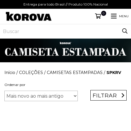
Entrega para todo Brasil // Produto 100% Nacional
0
MENU
Início
/
COLEÇÕES
/
CAMISETAS ESTAMPADAS
/
SPKRV
Ordenar por
FILTRAR