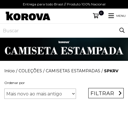
Entrega para todo Brasil // Produto 100% Nacional
0
MENU
Início
/
COLEÇÕES
/
CAMISETAS ESTAMPADAS
/
SPKRV
Ordenar por
FILTRAR