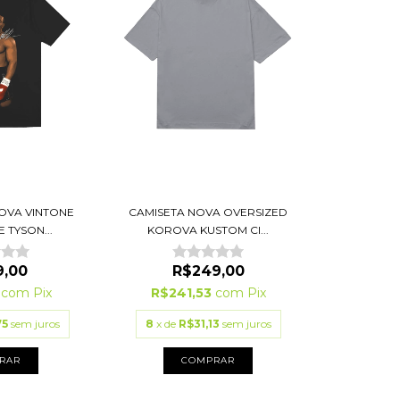
OVA VINTONE
CAMISETA NOVA OVERSIZED
 TYSON...
KOROVA KUSTOM CI...
9,00
R$249,00
3
com
Pix
R$241,53
com
Pix
75
sem juros
8
x de
R$31,13
sem juros
RAR
COMPRAR