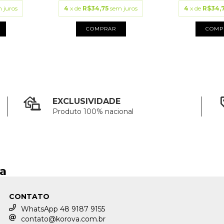
 juros
4
x de
R$34,75
sem juros
4
x de
R$34,
COMPRAR
COMP
EXCLUSIVIDADE
Produto 100% nacional
ja
CONTATO
WhatsApp 48 9187 9155
contato@korova.com.br