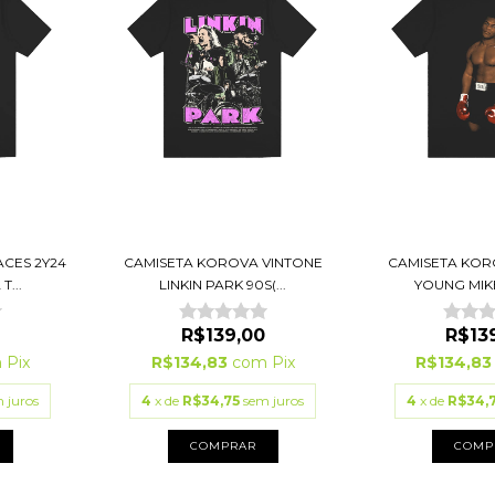
CES 2Y24
CAMISETA KOROVA VINTONE
CAMISETA KOR
...
LINKIN PARK 90S(...
YOUNG MIKE
R$139,00
R$13
m
Pix
R$134,83
com
Pix
R$134,8
 juros
4
x de
R$34,75
sem juros
4
x de
R$34,
COMPRAR
COMP