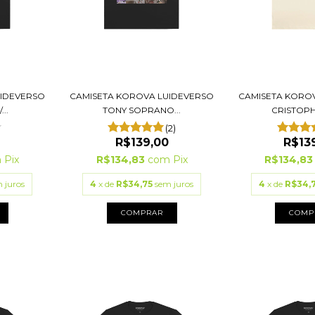
UIDEVERSO
CAMISETA KOROVA LUIDEVERSO
CAMISETA KORO
..
TONY SOPRANO...
CRISTOPH
(2)
R$139,00
R$13
m
Pix
R$134,83
com
Pix
R$134,8
 juros
4
x de
R$34,75
sem juros
4
x de
R$34,
COMPRAR
COMP