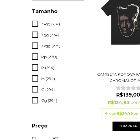
Tamanho
3xgg (257)
Xgg (274)
Xxgg (275)
Pp (270)
P (294)
CAMISETA KOROVA FA
M (294)
CHROMAKOPIA T
G (294)
R$139,00
Gg (294)
R$134,83
co
4
x de
R$34,75
sem
Preço
COMPRAR
DE
ATÉ