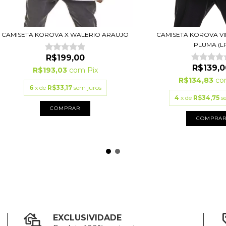
CAMISETA KOROVA X WALERIO ARAUJO
CAMISETA KOROVA V
PLUMA (LF
R$199,00
R$139,0
R$193,03
com
Pix
R$134,83
c
6
x de
R$33,17
sem juros
4
x de
R$34,75
s
COMPRAR
COMPRA
EXCLUSIVIDADE