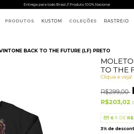
Entrega para todo Brasil // Produto 100% Nacional
PRODUTOS
KUSTOM
COLEÇÕES
RASTREIO
INTONE BACK TO THE FUTURE (LF) PRETO
MOLETO
TO THE 
Clique e veja!
R$299,00
R$203,02
6
X DE
R$
3% de descon