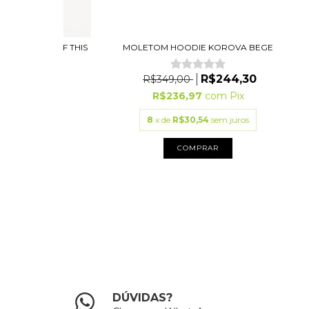
INTONE OUT OF THIS
MOLETOM HOODIE KOROVA BEGE
L...
R$244,30
R$349,00
9,00
R$236,97
com
Pix
3
com
Pix
8
x de
R$30,54
sem juros
75
sem juros
COMPRAR
PRAR
DÚVIDAS?