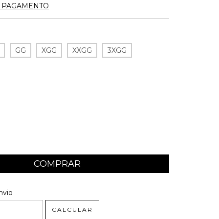
E PAGAMENTO
GG
XGG
XXGG
3XGG
 CEP:
ALTERAR CEP
nvio
CALCULAR