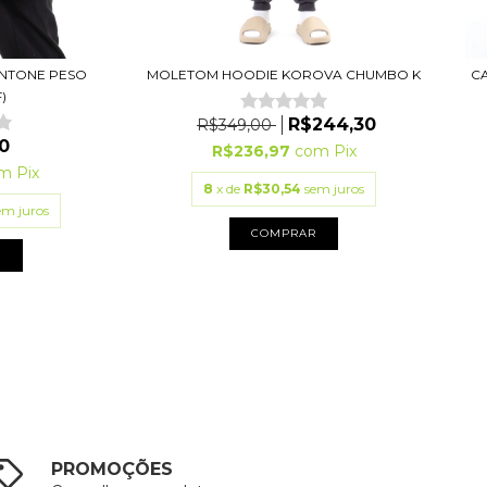
INTONE PESO
MOLETOM HOODIE KOROVA CHUMBO K
CA
)
R$244,30
R$349,00
0
R$236,97
com
Pix
om
Pix
8
x de
R$30,54
sem juros
em juros
COMPRAR
R
PROMOÇÕES