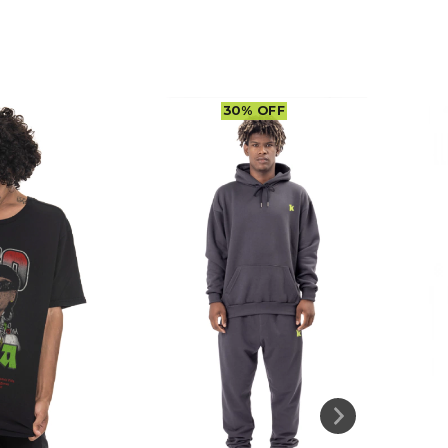
30
%
OFF