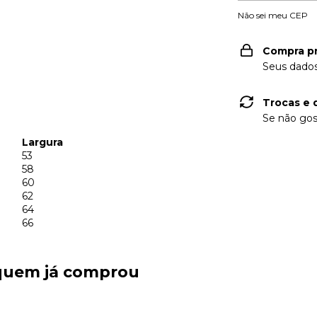
Não sei meu CEP
Compra p
Seus dados
Trocas e 
Se não gos
Largura
53
58
60
62
64
66
 quem já comprou