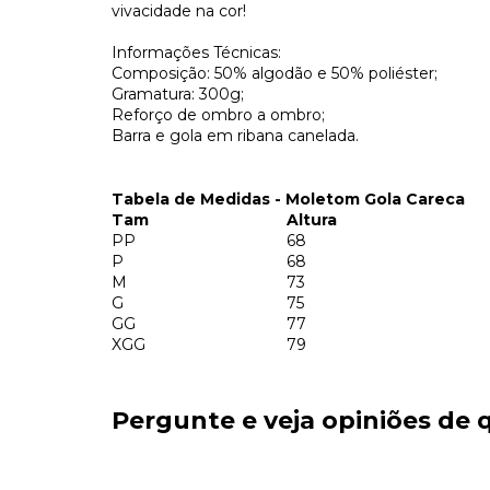
vivacidade na cor!
Informações Técnicas:
Composição: 50% algodão e 50% poliéster;
Gramatura: 300g;
Reforço de ombro a ombro;
Barra e gola em ribana canelada.
Tabela de Medidas - Moletom Gola Careca
Tam
Altura
PP
68
P
68
M
73
G
75
GG
77
XGG
79
Pergunte e veja opiniões de