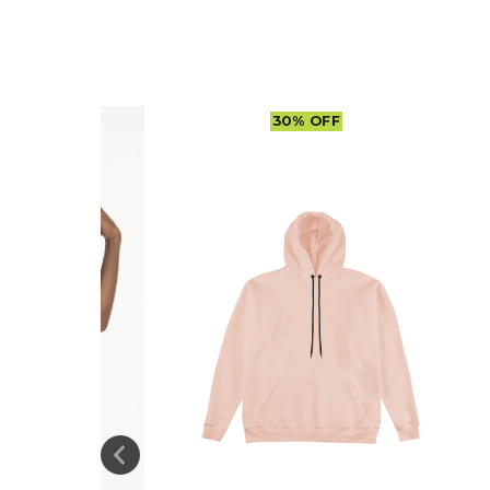
30
%
OFF