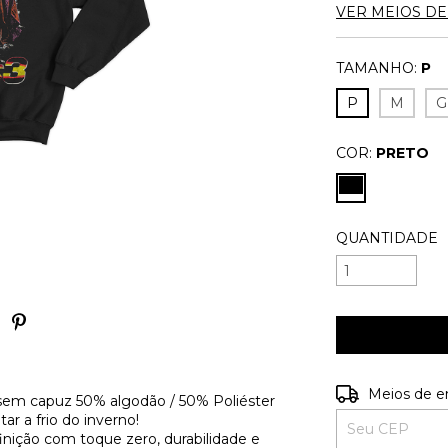
VER MEIOS D
TAMANHO:
P
P
M
G
COR:
PRETO
QUANTIDADE
Entregas para o
Meios de e
 sem capuz 50% algodão / 50% Poliéster
r a frio do inverno!
inição com toque zero, durabilidade e