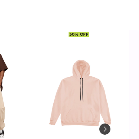
30
%
OFF