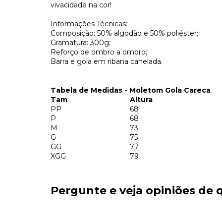
vivacidade na cor!
Informações Técnicas:
Composição: 50% algodão e 50% poliéster;
Gramatura: 300g;
Reforço de ombro a ombro;
Barra e gola em ribana canelada.
Tabela de Medidas - Moletom Gola Careca
Tam
Altura
PP
68
P
68
M
73
G
75
GG
77
XGG
79
Pergunte e veja opiniões de