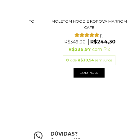
E KOROVA PRETO
MOLETOM HOODIE KOROVA MARROM
CAFÉ
R$244,30
(1)
R$244,30
R$349,00
7
com
Pix
R$236,97
com
Pix
54
sem juros
8
x de
R$30,54
sem juros
PRAR
COMPRAR
DÚVIDAS?