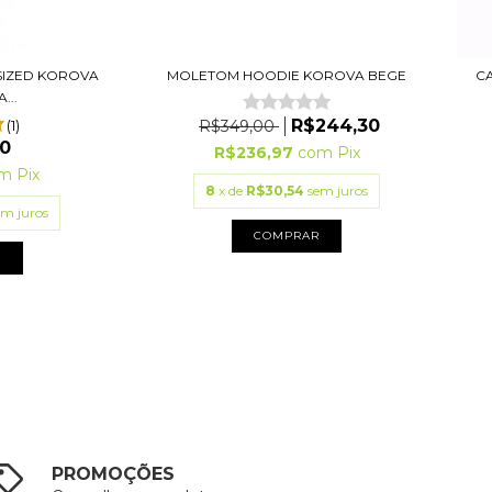
SIZED KOROVA
MOLETOM HOODIE KOROVA BEGE
C
...
R$244,30
(1)
R$349,00
0
R$236,97
com
Pix
m
Pix
8
x de
R$30,54
sem juros
em juros
COMPRAR
R
PROMOÇÕES