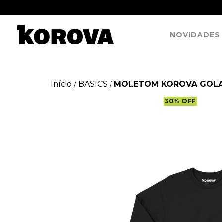
NOVIDADES
Início
BASICS
MOLETOM KOROVA GOLA
/
/
30
%
OFF