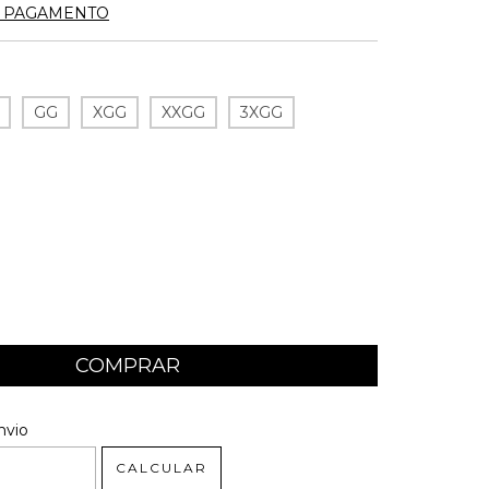
E PAGAMENTO
GG
XGG
XXGG
3XGG
 CEP:
ALTERAR CEP
nvio
CALCULAR