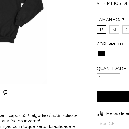
VER MEIOS D
TAMANHO:
P
P
M
G
COR:
PRETO
QUANTIDADE
Entregas para o
Meios de e
 sem capuz 50% algodão / 50% Poliéster
r a frio do inverno!
inição com toque zero, durabilidade e