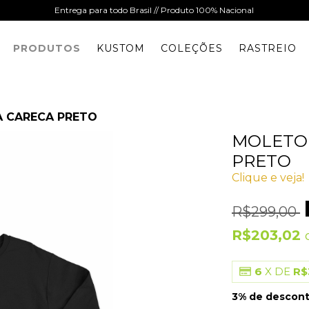
Entrega para todo Brasil // Produto 100% Nacional
PRODUTOS
KUSTOM
COLEÇÕES
RASTREIO
 CARECA PRETO
MOLETO
PRETO
Clique e veja!
R$299,00
R$203,02
6
X DE
R$
3% de descon