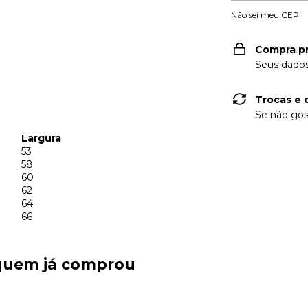
Não sei meu CEP
Compra p
Seus dados
Trocas e 
Se não gos
Largura
53
58
60
62
64
66
 quem já comprou