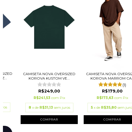
RSIZED
CAMISETA NOVA OVERSIZED
CAMISETA NOVA OVERSI
Z...
KOROVA KUSTOM VE...
KOROVA MARROM CA..
(1)
R$249,00
R$179,00
ix
R$241,53
com
Pix
R$173,63
com
Pix
uros
8
x de
R$31,13
sem juros
5
x de
R$35,80
sem juro
COMPRAR
COMPRAR