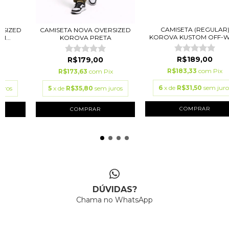
CAMISETA (REGULAR
RSIZED
CAMISETA NOVA OVERSIZED
KOROVA KUSTOM OFF-WH
...
KOROVA PRETA
R$189,00
R$179,00
R$183,33
com
Pix
ix
R$173,63
com
Pix
6
x de
R$31,50
sem juro
uros
5
x de
R$35,80
sem juros
COMPRAR
COMPRAR
DÚVIDAS?
Chama no WhatsApp