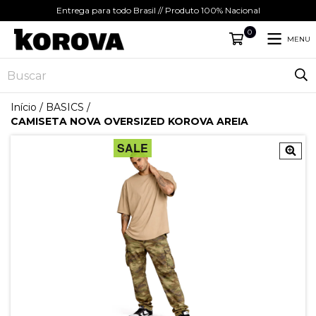
Entrega para todo Brasil // Produto 100% Nacional
0
MENU
Início
/
BASICS
/
CAMISETA NOVA OVERSIZED KOROVA AREIA
SALE