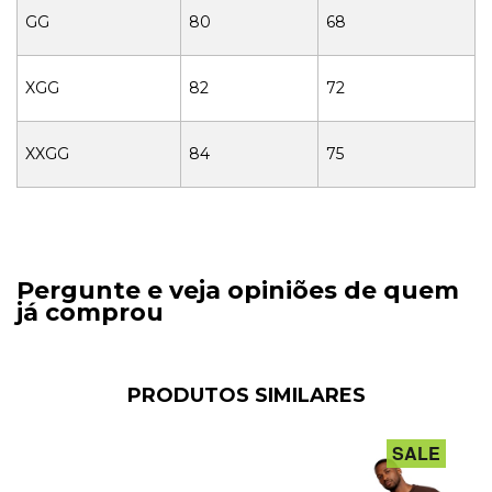
GG
80
68
XGG
82
72
XXGG
84
75
Pergunte e veja opiniões de quem
já comprou
PRODUTOS SIMILARES
SALE