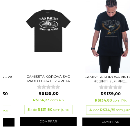
CAMISETA KOROVA SAO
KOROVA
CAMISETA KOROVA VINT
PAULO CORTEIZ PRETA
REBIRTH (LF) PRE...
R$159,00
,30
R$139,00
R$154,23
com
Pix
R$134,83
com
Pix
ix
5
x de
R$31,80
sem juros
4
x de
R$34,75
sem jur
juros
COMPRAR
COMPRAR