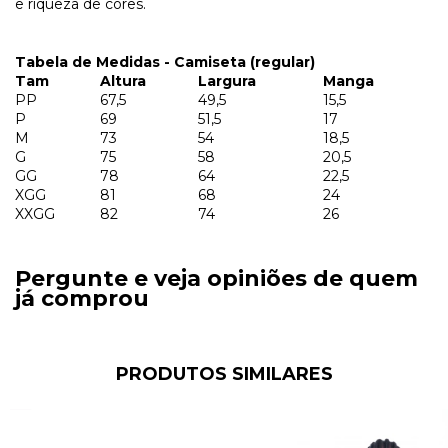
e riqueza de cores.
Tabela de Medidas - Camiseta (regular)
Tam
Altura
Largura
Manga
PP
67,5
49,5
15,5
P
69
51,5
17
M
73
54
18,5
G
75
58
20,5
GG
78
64
22,5
XGG
81
68
24
XXGG
82
74
26
Pergunte e veja opiniões de quem
já comprou
PRODUTOS SIMILARES