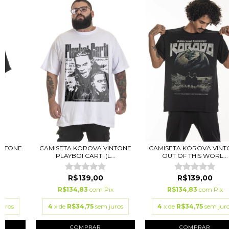
INTONE
CAMISETA KOROVA VINTONE
CAMISETA KOROVA VINT
PLAYBOI CARTI (L...
OUT OF THIS WORL...
R$139,00
R$139,00
ix
R$134,83
com
Pix
R$134,83
com
Pix
juros
4
x de
R$34,75
sem juros
4
x de
R$34,75
sem jur
COMPRAR
COMPRAR