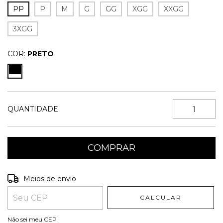
PP
P
M
G
GG
XGG
XXGG
3XGG
COR:
PRETO
QUANTIDADE
Entregas para o CEP:
ALTERAR CEP
Meios de envio
CALCULAR
Não sei meu CEP