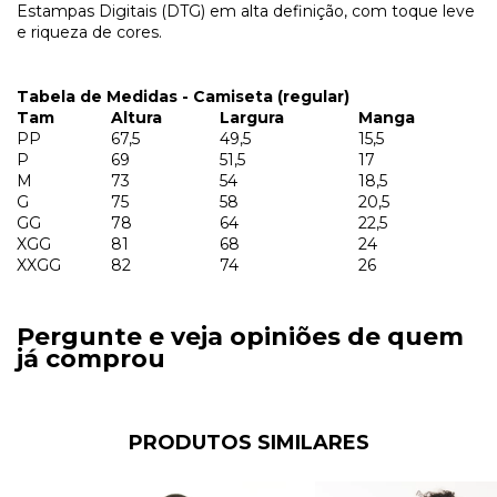
Estampas Digitais (DTG) em alta definição, com toque leve
e riqueza de cores.
Tabela de Medidas - Camiseta (regular)
Tam
Altura
Largura
Manga
PP
67,5
49,5
15,5
P
69
51,5
17
M
73
54
18,5
G
75
58
20,5
GG
78
64
22,5
XGG
81
68
24
XXGG
82
74
26
Pergunte e veja opiniões de quem
já comprou
PRODUTOS SIMILARES