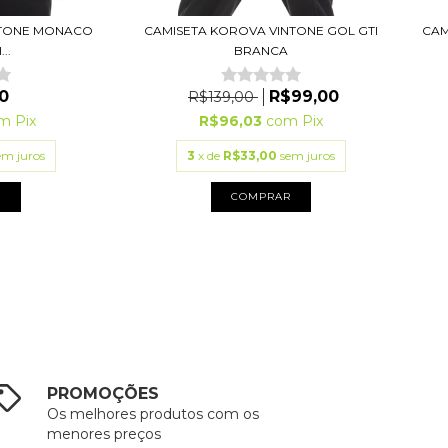
NTONE MONACO
CAMISETA KOROVA VINTONE GOL GTI
CAM
..
BRANCA
0
R$99,00
R$139,00
om
Pix
R$96,03
com
Pix
em juros
3
x de
R$33,00
sem juros
R
COMPRAR
PROMOÇÕES
Os melhores produtos com os
menores preços