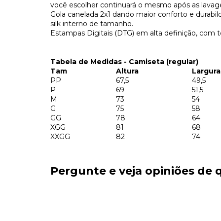
você escolher continuará o mesmo após as lavag
Gola canelada 2x1 dando maior conforto e durab
silk interno de tamanho.
Estampas Digitais (DTG) em alta definição, com t
Tabela de Medidas - Camiseta (regular)
Tam
Altura
Largura
PP
67,5
49,5
P
69
51,5
M
73
54
G
75
58
GG
78
64
XGG
81
68
XXGG
82
74
Pergunte e veja opiniões de