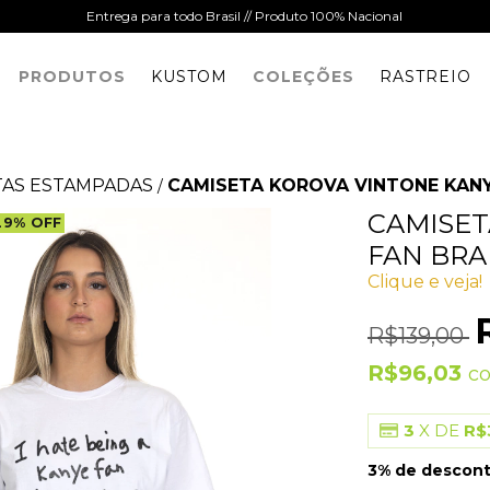
Entrega para todo Brasil // Produto 100% Nacional
PRODUTOS
KUSTOM
COLEÇÕES
RASTREIO
TAS ESTAMPADAS
CAMISETA KOROVA VINTONE KAN
/
CAMISET
29
%
OFF
FAN BR
Clique e veja!
R$139,00
R$96,03
c
3
X DE
R$
3% de descon