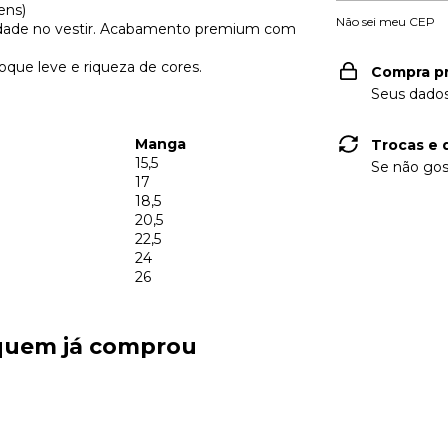
ens)
Não sei meu CEP
ildade no vestir. Acabamento premium com
oque leve e riqueza de cores.
Compra p
Seus dados
Manga
Trocas e 
15,5
Se não gos
17
18,5
20,5
22,5
24
26
 quem já comprou