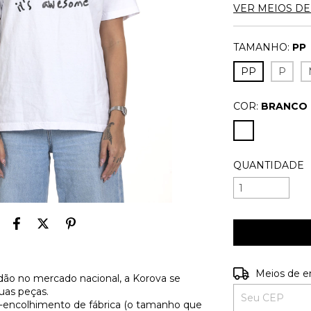
VER MEIOS D
TAMANHO:
PP
PP
P
COR:
BRANCO
QUANTIDADE
Entregas para o
Meios de e
ão no mercado nacional, a Korova se
uas peças.
é-encolhimento de fábrica (o tamanho que