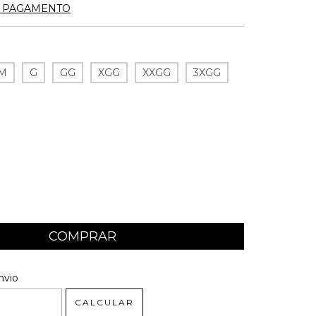
E PAGAMENTO
M
G
GG
XGG
XXGG
3XGG
 CEP:
ALTERAR CEP
nvio
CALCULAR