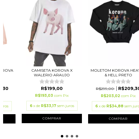
KOROVA
CAMISETA KOROVA X
MOLETOM KOROVA HEA
WALERIO ARAUJO
& HELL PRETO
,30
R$199,00
R$209,3
R$299,00
R$193,03
com
Pix
ix
R$203,02
com
Pix
6
x de
R$33,17
sem juros
juros
6
x de
R$34,88
sem jur
COMPRAR
COMPRAR