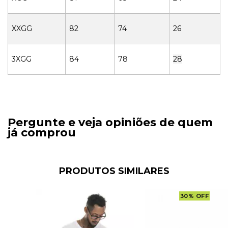
XXGG
82
74
26
3XGG
84
78
28
Pergunte e veja opiniões de quem
já comprou
PRODUTOS SIMILARES
30
%
OFF