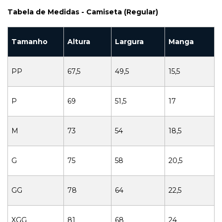
Tabela de Medidas - Camiseta (Regular)
Tamanho
Altura
Largura
Manga
PP
67,5
49,5
15,5
P
69
51,5
17
M
73
54
18,5
G
75
58
20,5
GG
78
64
22,5
XGG
81
68
24