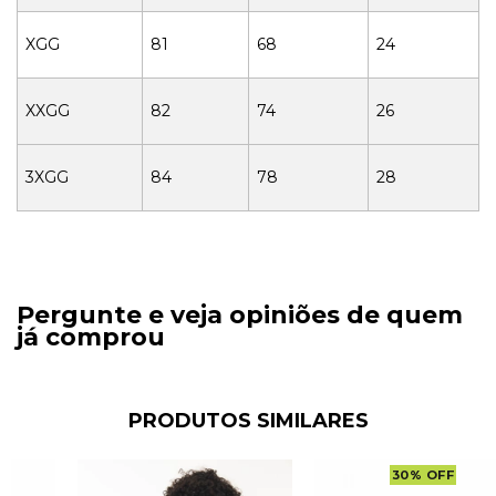
XGG
81
68
24
XXGG
82
74
26
3XGG
84
78
28
Pergunte e veja opiniões de quem
já comprou
PRODUTOS SIMILARES
30
%
OFF