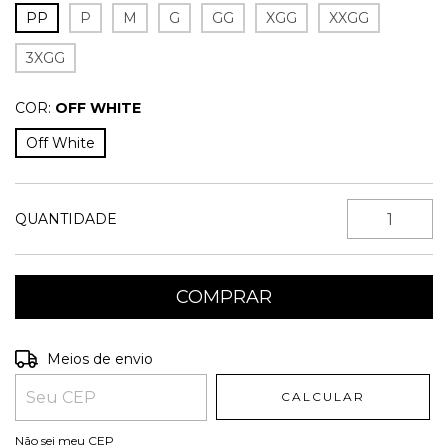
PP
P
M
G
GG
XGG
XXGG
3XGG
COR:
OFF WHITE
Off White
QUANTIDADE
Entregas para o CEP:
ALTERAR CEP
Meios de envio
CALCULAR
Não sei meu CEP