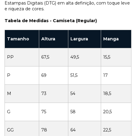
Estampas Digitais (DTG) em alta definição, com toque leve
e riqueza de cores.
Tabela de Medidas - Camiseta (Regular)
Tamanho
Altura
Largura
Manga
PP
67,5
49,5
15,5
P
69
51,5
17
M
73
54
18,5
G
75
58
20,5
GG
78
64
22,5