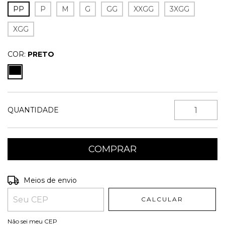
PP
P
M
G
GG
XXGG
3XGG
XGG
COR:
PRETO
QUANTIDADE
Entregas para o CEP:
ALTERAR CEP
Meios de envio
CALCULAR
Não sei meu CEP