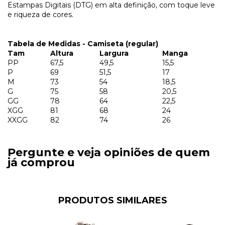
Estampas Digitais (DTG) em alta definição, com toque leve
e riqueza de cores.
Tabela de Medidas - Camiseta (regular)
Tam
Altura
Largura
Manga
PP
67,5
49,5
15,5
P
69
51,5
17
M
73
54
18,5
G
75
58
20,5
GG
78
64
22,5
XGG
81
68
24
XXGG
82
74
26
Pergunte e veja opiniões de quem
já comprou
PRODUTOS SIMILARES