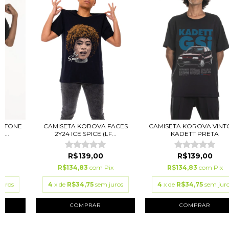
INTONE
CAMISETA KOROVA FACES
CAMISETA KOROVA VINT
...
2Y24 ICE SPICE (LF...
KADETT PRETA
R$139,00
R$139,00
ix
R$134,83
com
Pix
R$134,83
com
Pix
juros
4
x de
R$34,75
sem juros
4
x de
R$34,75
sem jur
COMPRAR
COMPRAR