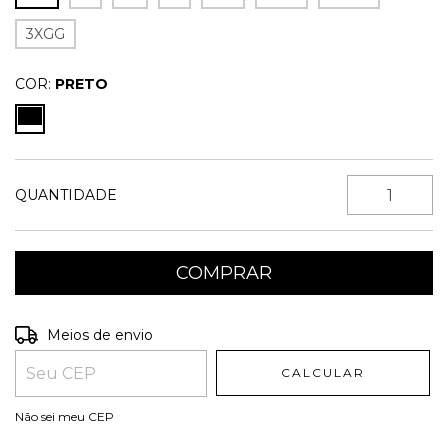
3XGG
COR:
PRETO
QUANTIDADE
Entregas para o CEP:
ALTERAR CEP
Meios de envio
CALCULAR
Não sei meu CEP