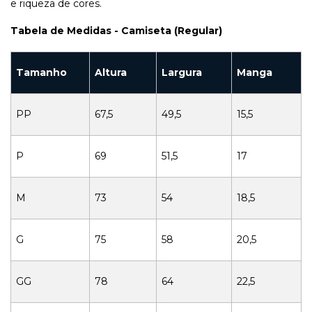
e riqueza de cores.
Tabela de Medidas - Camiseta (Regular)
Tamanho
Altura
Largura
Manga
PP
67,5
49,5
15,5
P
69
51,5
17
M
73
54
18,5
G
75
58
20,5
GG
78
64
22,5