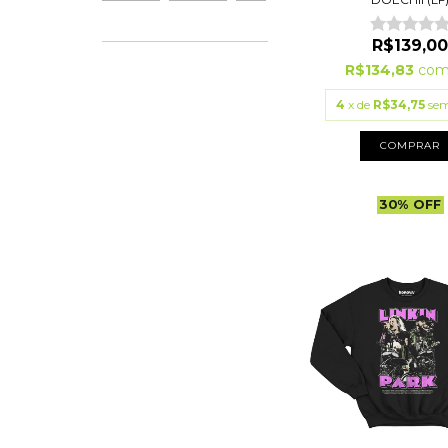
R$139,00
R$134,83
co
4
x de
R$34,75
sem
COMPRAR
30
%
OFF