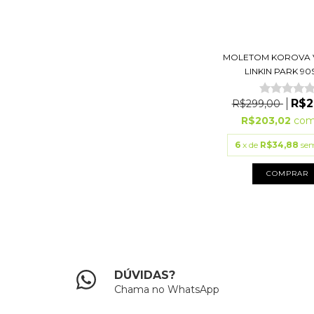
MOLETOM KOROVA 
LINKIN PARK 90S(
R$2
R$299,00
R$203,02
co
6
x de
R$34,88
sem
COMPRAR
DÚVIDAS?
Chama no WhatsApp