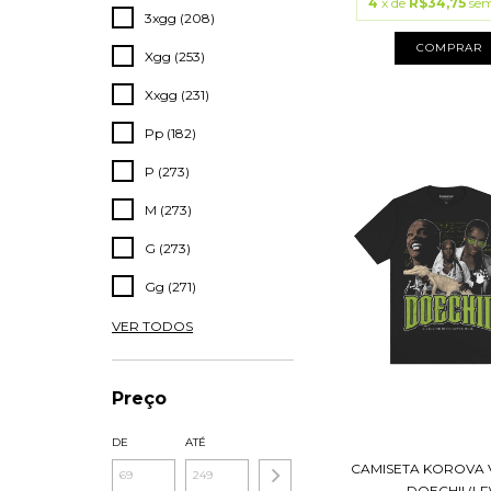
4
x de
R$34,75
sem
3xgg (208)
COMPRAR
Xgg (253)
Xxgg (231)
Pp (182)
P (273)
M (273)
G (273)
Gg (271)
VER TODOS
Preço
DE
ATÉ
CAMISETA KOROVA 
DOECHII (LF