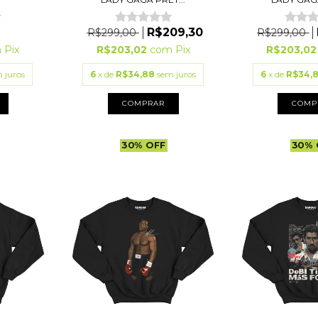
R$209,30
R$299,00
R$299,00
m
Pix
R$203,02
com
Pix
R$203,0
 juros
6
x de
R$34,88
sem juros
6
x de
R$34,
COMPRAR
COMP
30
%
OFF
30
%