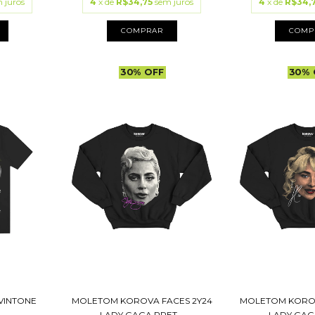
 juros
4
x de
R$34,75
sem juros
4
x de
R$34,
COMPRAR
COMP
30
%
OFF
30
%
VINTONE
MOLETOM KOROVA FACES 2Y24
MOLETOM KOROV
)
LADY GAGA PRET...
LADY GAGA