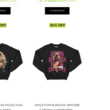
75
sem juros
4
x de
R$34,75
sem juros
RAR
COMPRAR
OFF
30
%
OFF
A FACES 2Y24
MOLETOM KOROVA VINTONE
 PRET...
SABRINA CARPENTER...