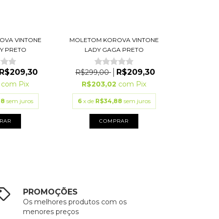
OVA VINTONE
MOLETOM KOROVA VINTONE
Y PRETO
LADY GAGA PRETO
R$209,30
R$209,30
R$299,00
2
com
Pix
R$203,02
com
Pix
88
sem juros
6
x de
R$34,88
sem juros
RAR
COMPRAR
PROMOÇÕES
Os melhores produtos com os
menores preços