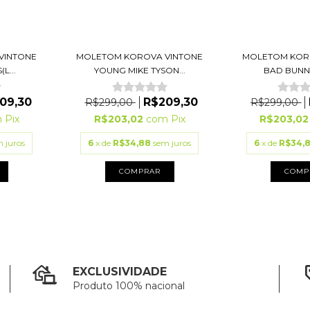
VINTONE
MOLETOM KOROVA VINTONE
MOLETOM KOR
L...
YOUNG MIKE TYSON...
BAD BUNN
09,30
R$209,30
R$299,00
R$299,00
m
Pix
R$203,02
com
Pix
R$203,0
 juros
6
x de
R$34,88
sem juros
6
x de
R$34,
COMPRAR
COMP
EXCLUSIVIDADE
Produto 100% nacional