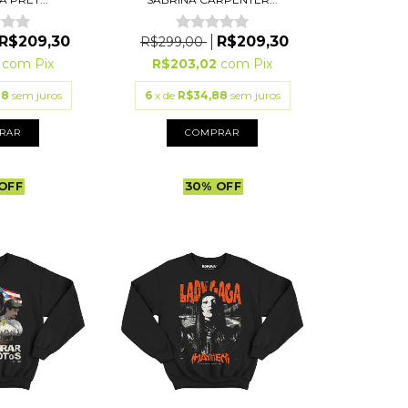
R$209,30
R$209,30
R$299,00
2
com
Pix
R$203,02
com
Pix
88
sem juros
6
x de
R$34,88
sem juros
RAR
COMPRAR
OFF
30
%
OFF