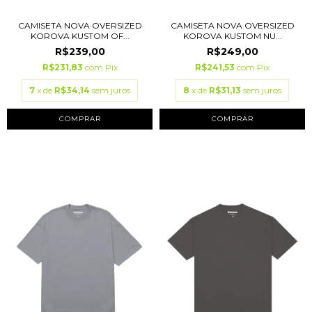
CAMISETA NOVA OVERSIZED
CAMISETA NOVA OVERSIZED
KOROVA KUSTOM OF...
KOROVA KUSTOM NU...
R$239,00
R$249,00
R$231,83
com
Pix
R$241,53
com
Pix
7
x de
R$34,14
sem juros
8
x de
R$31,13
sem juros
COMPRAR
COMPRAR