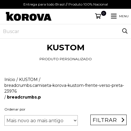
Entrega para todo Brasil // Produto 100% Nacional
0
MENU
KUSTOM
PRODUTO PERSONALIZADO
Início
/
KUSTOM
/
breadcrumbs.camiseta-korova-kustom-frente-verso-preta-
23976
/
breadcrumbs.p
Ordenar por
FILTRAR