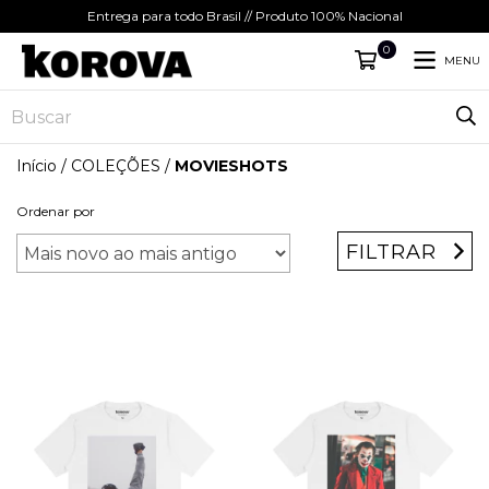
Entrega para todo Brasil // Produto 100% Nacional
0
MENU
Início
/
COLEÇÕES
/
MOVIESHOTS
Ordenar por
FILTRAR