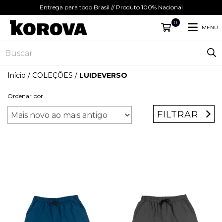
Entrega para todo Brasil // Produto 100% Nacional
0
MENU
Início
/
COLEÇÕES
/
LUIDEVERSO
Ordenar por
FILTRAR