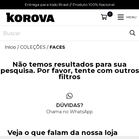
Entrega para todo Brasil // Produto 100% Nacional
0
MENU
Início
/
COLEÇÕES
/
FACES
Não temos resultados para sua
pesquisa. Por favor, tente com outros
filtros
DÚVIDAS?
Chama no WhatsApp
Veja o que falam da nossa loja