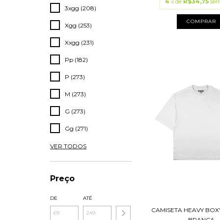
4
x de
R$34,75
sem
3xgg (208)
COMPRAR
Xgg (253)
Xxgg (231)
Pp (182)
P (273)
M (273)
G (273)
Gg (271)
VER TODOS
Preço
DE
ATÉ
CAMISETA HEAVY BO
BRANCA