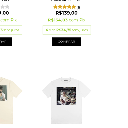
(1)
9,00
R$139,00
3
com
Pix
R$134,83
com
Pix
75
sem juros
4
x de
R$34,75
sem juros
RAR
COMPRAR