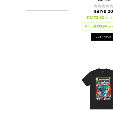
R$179,0
R$173,63
co
5
x de
R$35,80
sem
COMPRAR