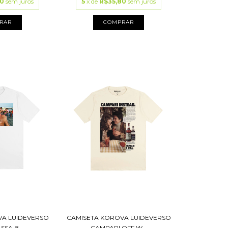
80
sem juros
5
x de
R$35,80
sem juros
RAR
COMPRAR
VA LUIDEVERSO
CAMISETA KOROVA LUIDEVERSO
SA B...
CAMPARI OFF W...