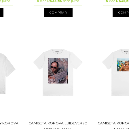
 juros
5
x de
R$35,80
sem juros
5
x de
R$35,
COMPRAR
COMP
XY KOROVA
CAMISETA KOROVA LUIDEVERSO
CAMISETA KORO
TONY SOPRANO...
TUTTO PAS