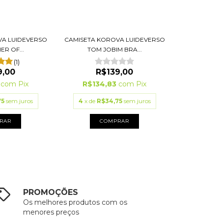
VA LUIDEVERSO
CAMISETA KOROVA LUIDEVERSO
ER OF...
TOM JOBIM BRA...
(1)
9,00
R$139,00
3
com
Pix
R$134,83
com
Pix
75
sem juros
4
x de
R$34,75
sem juros
RAR
COMPRAR
PROMOÇÕES
Os melhores produtos com os
menores preços